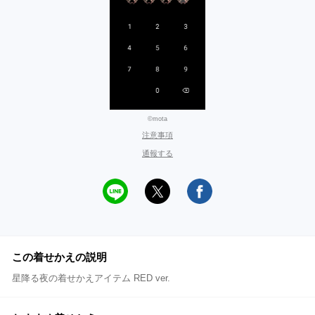
©mota
注意事項
通報する
この着せかえの説明
星降る夜の着せかえアイテム RED ver.