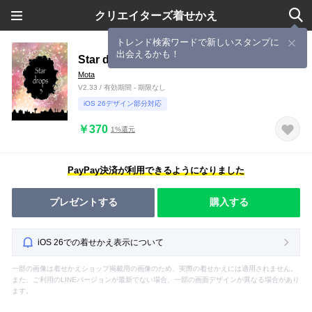
クリエイターズ着せかえ
トレンド検索ワードで新しいスタンプに
出会えるかも！
Star drops 3
Mota
V2.33 / 有効期間 - 期限なし
iOS 26デザイン部分対応
￥370
1%還元
PayPay決済が利用できるようになりました
プレゼントする
購入する
iOS 26での着せかえ表示について
一部の画像は着せかえショップ掲載用の画像のため、実際の着せかえには適用されません。
また、ご利用のLINEバージョンが最新でない場合、一部の画面デザインが異なる場合があり
ます。