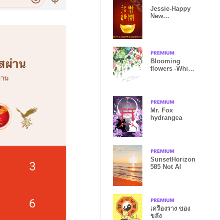
Jessie-Happy
New
Year(Make a
fortune) 2
Blooming
flowers -White-
(F)
Mr. Fox
hydrangea
SunsetHorizon
585 Not AI
เครื่องราง ของ
ขลัง