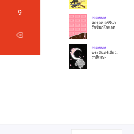
สตรอเบอร์รี่น่า
รักช็อกโกแลต
พระจันทร์เสี้ยว-
ราศีเมษ-