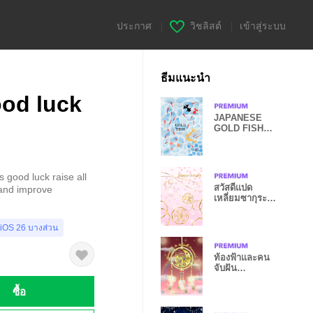
ประกาศ
|
วิชลิสต์
|
เข้าสู่ระบบ
ธีมแนะนำ
ood luck
JAPANESE
GOLD FISH
kingyo
s good luck raise all
สวัสดีแปด
, and improve
เหลี่ยมซากุระ
สีชมพู WV
 iOS 26 บางส่วน
ท้องฟ้าและคน
จับฝัน
Kokopelli 2
ซื้อ