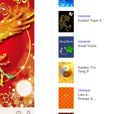
Golden Tiger 2
4-leaf Smile
Golden Yin
Yang 8
Like a -
Orange &
Quilted
*HoneyBee