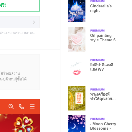
ฟรี!
Cinderella's
night
บถ้วนตามเวอร์ชัน LINE และ
Oil painting
style Theme 6
ลิปลิป: สีแดงสี
แดง WV
ู้สร้างผลงาน
ุตัวตนผู้ซื้อได้
พระเครื่องที่
ทำให้คุณรวย
3.1
- Moon Cherry
Blossoms -