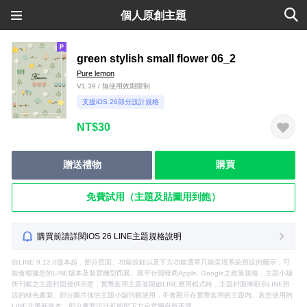
個人原創主題
green stylish small flower 06_2
Pure lemon
V1.39 / 無使用效期限制
支援iOS 26部分設計規格
NT$30
贈送禮物
購買
免費試用（主題及貼圖用到飽）
購買前請詳閱iOS 26 LINE主題規格說明
自LINE 9.12.0版本起，部分頁面、功能按鈕以及下方功能選單只能呈現系統預設的圖示，可
能會根據您的LINE版本及裝置機型而異。因平台開發商Apple, Google之政策規格，主題小舖
所刊載之主題封面僅供示意，實際套用主題並開啟LINE應用程式時，主題封面將顯示LINE預
設的綠色畫面。部分圖片僅供主題小舖刊載使用，不會顯示在實際套用的主題內。若您使用的
LINE非最新版本，部分畫面設計可能與下方示意圖有所不同。