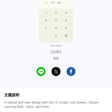
Pure lemon
注意事項
檢舉
主題說明
A natural and neat design with lots of simple cute flowers. Dream-
carrying birds, tulips, and trees