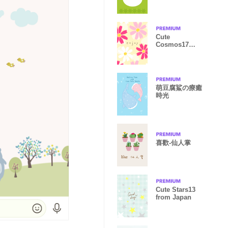
Cute
Cosmos17
from Japan
萌豆腐鯊の療癒
時光
喜歡-仙人掌
Cute Stars13
from Japan