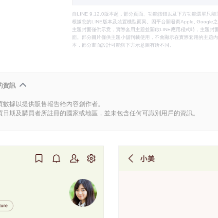
自LINE 9.12.0版本起，部分頁面、功能按鈕以及下方功能選單
根據您的LINE版本及裝置機型而異。因平台開發商Apple, Goog
主題封面僅供示意，實際套用主題並開啟LINE應用程式時，主題封面
面。部分圖片僅供主題小舖刊載使用，不會顯示在實際套用的主題內。
本，部分畫面設計可能與下方示意圖有所不同。
的資訊
買數據以提供販售報告給內容創作者。
買日期及購買者所註冊的國家或地區，並未包含任何可識別用戶的資訊。