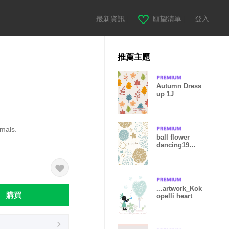
最新資訊
|
願望清單
|
登入
推薦主題
Autumn Dress
up 1J
imals.
ball flower
dancing19
from Japan
...artwork_Kok
購買
opelli heart