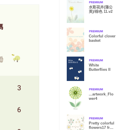
水彩花卉(蒲公
英)/棕色 11.v2
Colorful clover
basket
White
Butterflies II
...artwork_Flo
wer4
Pretty colorful
flowers17 from