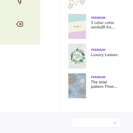
Japan
3 color color
smile28 from
Japan
Luxury Leaves
The total
pattern Flower
from Japan