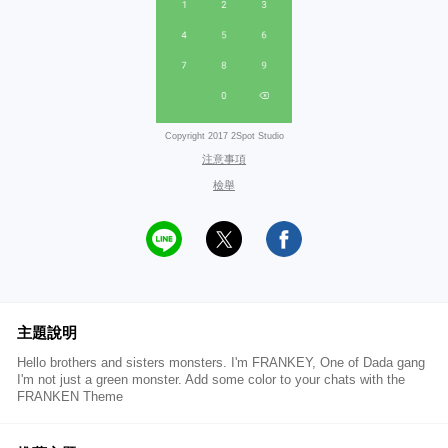
Copyright 2017 2Spot Studio
注意事項
檢舉
主題說明
Hello brothers and sisters monsters. I'm FRANKEY, One of Dada gang
I'm not just a green monster. Add some color to your chats with the
FRANKEN Theme