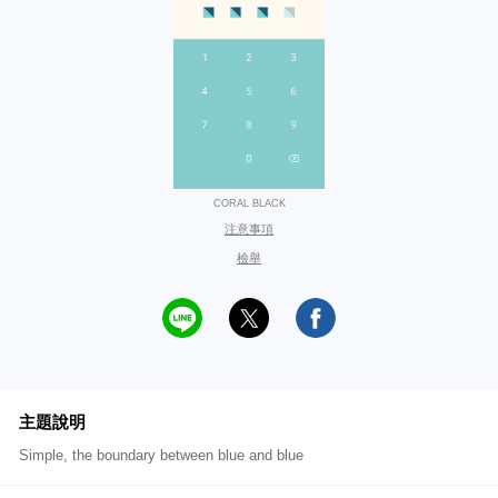
CORAL BLACK
注意事項
檢舉
主題說明
Simple, the boundary between blue and blue