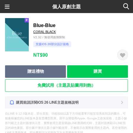
個人原創主題
Blue-Blue
CORAL BLACK
V2.32 / 無使用效期限制
支援iOS 26部分設計規格
NT$90
贈送禮物
購買
免費試用（主題及貼圖用到飽）
購買前請詳閱iOS 26 LINE主題規格說明
自LINE 9.12.0版本起，部分頁面、功能按鈕以及下方功能選單只能呈現系統預設的圖示，可
能會根據您的LINE版本及裝置機型而異。因平台開發商Apple, Google之政策規格，主題小舖
所刊載之主題封面僅供示意，實際套用主題並開啟LINE應用程式時，主題封面將顯示LINE預
設的綠色畫面。部分圖片僅供主題小舖刊載使用，不會顯示在實際套用的主題內。若您使用的
LINE非最新版本，部分畫面設計可能與下方示意圖有所不同。