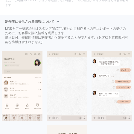
また、ご利用のLINEバージョンが最新でない場合、一部の画面デザインが異なる場合があり
ます。
制作者に提供される情報について
LINEヤフー株式会社はスタンプ/絵文字/着せかえ制作者への売上レポートの提供の
ために、お客様の購入情報を利用します。
購入日付、登録国情報は制作者から確認することができます。(お客様を直接識別可
能な情報は含まれません)