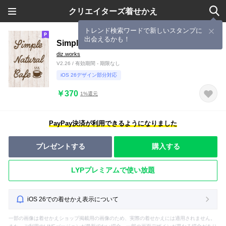
クリエイターズ着せかえ
トレンド検索ワードで新しいスタンプに
出会えるかも！
Simple Natural Cafe 3
diz.works
V2.26 / 有効期間 - 期限なし
iOS 26デザイン部分対応
￥370
1%還元
PayPay決済が利用できるようになりました
プレゼントする
購入する
LYPプレミアムで使い放題
iOS 26での着せかえ表示について
一部の画像は着せかえショップ掲載用の画像のため、実際の着せかえには適用されません。