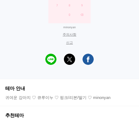
minonyan
주의사항
신고
테마 안내
귀여운 강아지 ♡ 큐루이누 ♡ 핑크/리본/딸기 ♡ minonyan
추천테마