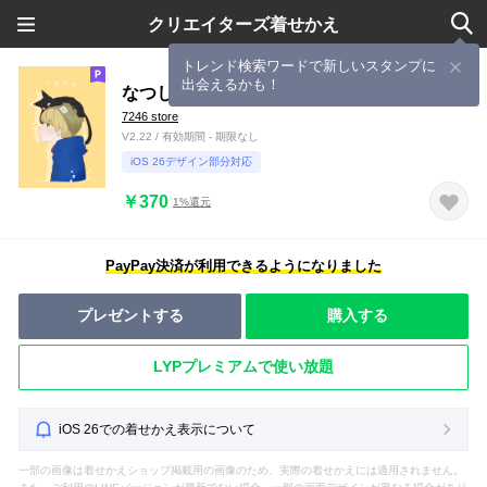
クリエイターズ着せかえ
トレンド検索ワードで新しいスタンプに
出会えるかも！
なつしろ少年の日常
7246 store
V2.22 / 有効期間 - 期限なし
iOS 26デザイン部分対応
￥370
1%還元
PayPay決済が利用できるようになりました
プレゼントする
購入する
LYPプレミアムで使い放題
iOS 26での着せかえ表示について
一部の画像は着せかえショップ掲載用の画像のため、実際の着せかえには適用されません。