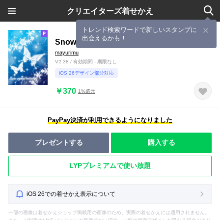
クリエイターズ着せかえ
トレンド検索ワードで新しいスタンプに
出会えるかも！
Snow crystal butterfly
mayurimu
V2.38 / 有効期間 - 期限なし
iOS 26デザイン部分対応
￥370
1%還元
PayPay決済が利用できるようになりました
プレゼントする
購入する
LYPプレミアムで使い放題
iOS 26での着せかえ表示について
一部の画像は着せかえショップ掲載用の画像のため、実際の着せかえには適用されません。