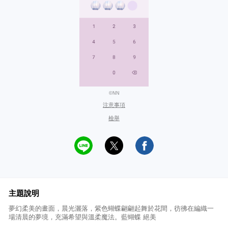
©NN
注意事項
檢舉
主題說明
夢幻柔美的畫面，晨光灑落，紫色蝴蝶翩翩起舞於花間，彷彿在編織一
場清晨的夢境，充滿希望與溫柔魔法。藍蝴蝶 絕美