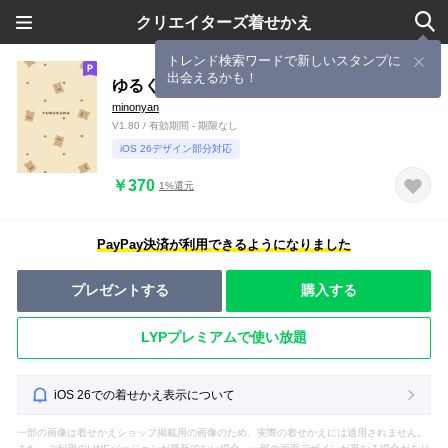
クリエイターズ着せかえ
トレンド検索ワードで新しいスタンプに
出会えるかも！
ゆるくま♡ブルーベリータルト
minonyan
V1.80 / 有効期間 - 期限なし
iOS 26デザイン部分対応
￥370
1%還元
PayPay決済が利用できるようになりました
プレゼントする
購入する
LYPプレミアムで使い放題
iOS 26での着せかえ表示について
一部の画像は着せかえショップ掲載用の画像のため、実際の着せかえには適用されません。