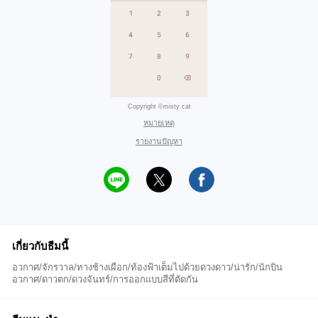
Copyright ©misty cat
หมายเหตุ
รายงานปัญหา
เกี่ยวกับธีมนี้
อวกาศ/จักรวาล/ทางช้างเผือก/ท้องฟ้าเต็มไปด้วยดวงดาว/น่ารัก/นักบิน
อวกาศ/ดาวตก/ดวงจันทร์/การออกแบบสีที่ตัดกัน