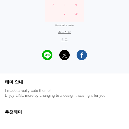
©warmthcreate
주의사항
신고
테마 안내
I made a really cute theme!
Enjoy LINE more by changing to a design that's right for you!
추천테마