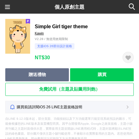
個人原創主題
Simple Girl tiger theme
Kawin
V2.28 / 無使用效期限制
支援iOS 26部分設計規格
NT$30
贈送禮物
購買
免費試用（主題及貼圖用到飽）
購買前請詳閱iOS 26 LINE主題規格說明
自LINE 9.12.0版本起，部分頁面、功能按鈕以及下方功能選單只能呈現系統預設的圖示，可
能會根據您的LINE版本及裝置機型而異。因平台開發商Apple, Google之政策規格，主題小舖
所刊載之主題封面僅供示意，實際套用主題並開啟LINE應用程式時，主題封面將顯示LINE預
設的綠色畫面。部分圖片僅供主題小舖刊載使用，不會顯示在實際套用的主題內。若您使用的
LINE非最新版本，部分畫面設計可能與下方示意圖有所不同。