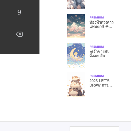
ท้องฟ้าดวงดาว
แฟนตาซี ❤
เขียว ชมพู
⭐️เจ้าชายกับ
จิ้งจอกใน
จันทราแฟนตาซี
❤️
2023 LET'S
DRAW การ
รักษา-แมว
Jenga