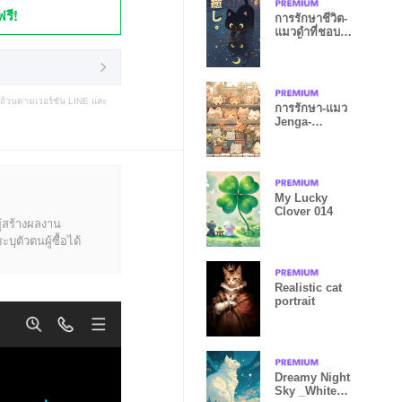
ฟรี!
การรักษาชีวิต-
แมวดำที่ชอบ
แอ่งน้ำ1.2
บถ้วนตามเวอร์ชัน LINE และ
การรักษา-แมว
Jenga-
แมวดาว-36
My Lucky
Clover 014
ู้สร้างผลงาน
ุตัวตนผู้ซื้อได้
Realistic cat
portrait
Dreamy Night
Sky _White