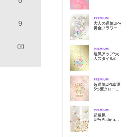
ーバー（ピン
ク）
大人の運気UP♥️
黄金フラワー
運気アップ*大
人スタイル2
超運気UP!幸運
5つ葉クローバ
ー冬アイボリー
超運気
UP♥Platinum
shine lucky
clover