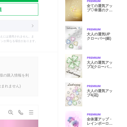
全ての運気アッ
題
プ♡幸運のクロ
ーバー
大人の運気UP
えには適用されません。ま
クローバー(銀)
インが異なる場合があります。
大人の運気アッ
プ3(クローバ
ー)
客様の購入情報を利
まれません)
大人の運気アッ
プ4(花)
全体運アップ・
レインボーロー