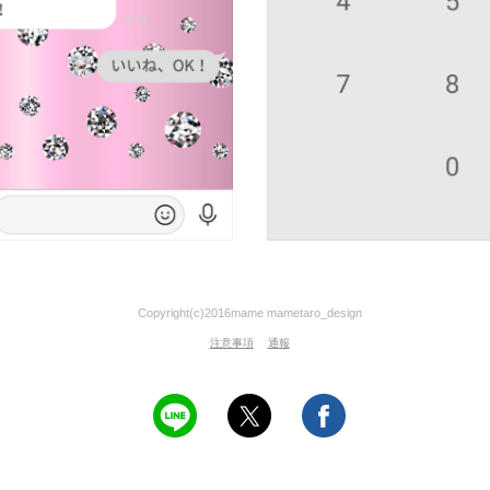
Copyright(c)2016mame mametaro_design
注意事項
通報