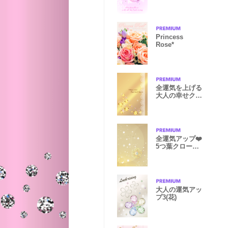
ズ大人女子向
Princess
Rose*
全運気を上げる
大人の幸せクロ
ーバー
全運気アップ❤️
5つ葉クローバ
ー Ver.3
大人の運気アッ
プ3(花)