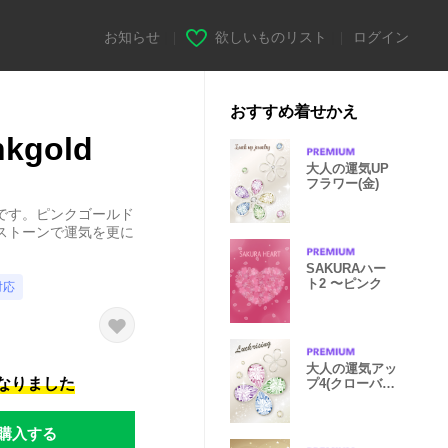
お知らせ
|
欲しいものリスト
|
ログイン
おすすめ着せかえ
gold
大人の運気UP
フラワー(金)
です。ピンクゴールド
ストーンで運気を更に
SAKURAハー
ト2 〜ピンク
対応
大人の運気アッ
になりました
プ4(クローバ
ー)
購入する