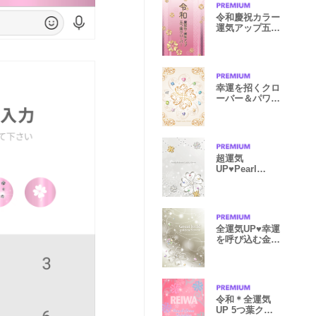
令和慶祝カラー
運気アップ五つ
葉クローバー
幸運を招くクロ
ーバー＆パワー
ストーン♣
超運気
UP♥Pearl
platinum
Lucky clover
全運気UP♥️幸運
を呼び込む金の
花
令和＊全運気
UP 5つ葉クロ