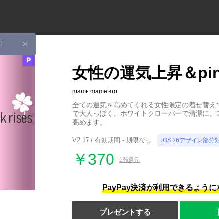
！
女性の運気上昇＆pink
mame mametaro
全ての運気を高めてくれる女性限定の着せ替え
で大人っぽく。ホワイトクローバーで清潔に。
高めます。
V2.17 / 有効期間 - 期限なし
iOS 26デザイン部分
￥370
1%還元
PayPay決済が利用できるよう
プレゼントする