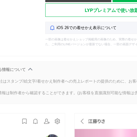
LYPプレミアムで使い放
iOS 26での着せかえ表示について
一部の画像は着せかえショップ掲載用の画像のため、実際の着せか
た、ご利用のLINEバージョンが最新でない場合、一部の画面デザ
る情報について
会社はスタンプ/絵文字/着せかえ制作者への売上レポートの提供のために、お
情報は制作者から確認することができます。(お客様を直接識別可能な情報は含