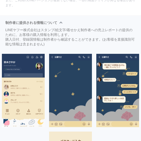
また、ご利用のLINEバージョンが最新でない場合、一部の画面デザインが異なる場合があり
ます。
制作者に提供される情報について
LINEヤフー株式会社はスタンプ/絵文字/着せかえ制作者への売上レポートの提供の
ために、お客様の購入情報を利用します。
購入日付、登録国情報は制作者から確認することができます。(お客様を直接識別可
能な情報は含まれません)