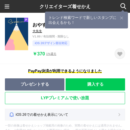
クリエイターズ着せかえ
トレンド検索ワードで新しいスタンプに
出会えるかも！
おやすみもちきんちゃく
大先生
V1.89 / 有効期間 - 期限なし
iOS 26デザイン部分対応
￥370
1%還元
PayPay決済が利用できるようになりました
プレゼントする
購入する
LYPプレミアムで使い放題
iOS 26での着せかえ表示について
一部の画像は着せかえショップ掲載用の画像のため、実際の着せかえには適用されません。