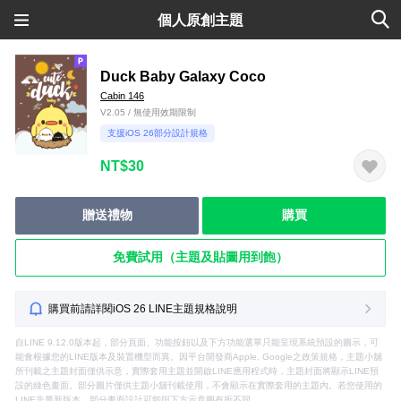
個人原創主題
Duck Baby Galaxy Coco
Cabin 146
V2.05 / 無使用效期限制
支援iOS 26部分設計規格
NT$30
贈送禮物
購買
免費試用（主題及貼圖用到飽）
購買前請詳閱iOS 26 LINE主題規格說明
自LINE 9.12.0版本起，部分頁面、功能按鈕以及下方功能選單只能呈現系統預設的圖示，可
能會根據您的LINE版本及裝置機型而異。因平台開發商Apple, Google之政策規格，主題小舖
所刊載之主題封面僅供示意，實際套用主題並開啟LINE應用程式時，主題封面將顯示LINE預
設的綠色畫面。部分圖片僅供主題小舖刊載使用，不會顯示在實際套用的主題內。若您使用的
LINE非最新版本，部分畫面設計可能與下方示意圖有所不同。