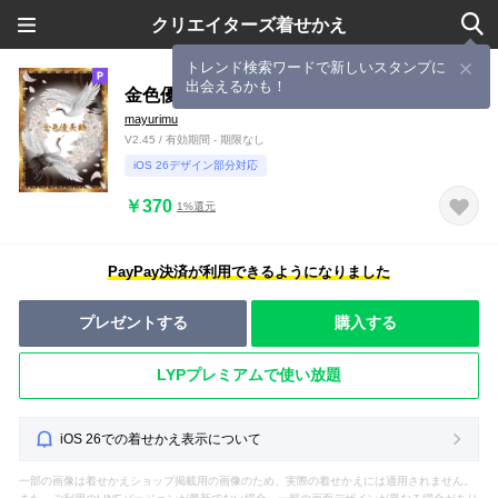
クリエイターズ着せかえ
トレンド検索ワードで新しいスタンプに
出会えるかも！
金色優美鶴
mayurimu
V2.45 / 有効期間 - 期限なし
iOS 26デザイン部分対応
￥370
1%還元
PayPay決済が利用できるようになりました
プレゼントする
購入する
LYPプレミアムで使い放題
iOS 26での着せかえ表示について
一部の画像は着せかえショップ掲載用の画像のため、実際の着せかえには適用されません。