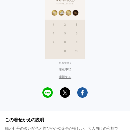
mayurimu
注意事項
通報する
この着せかえの説明
鶴と牡丹の淡い配色と煌びやかな金色が美しい、大人向けの和柄で