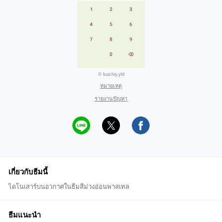
© kuichiy.yld
หมายเหตุ
รายงานปัญหา
เกี่ยวกับธีมนี้
ไดโนเสาร์บนอวกาศในธีมสีม่วงอ่อนพาสเทล
ธีมแนะนำ