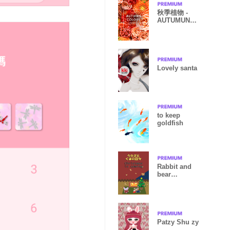
秋季植物 -
AUTUMUN
COLORS
Lovely santa
to keep
goldfish
Rabbit and
bear
daily<Xmas is
coming>
Patzy Shu zy