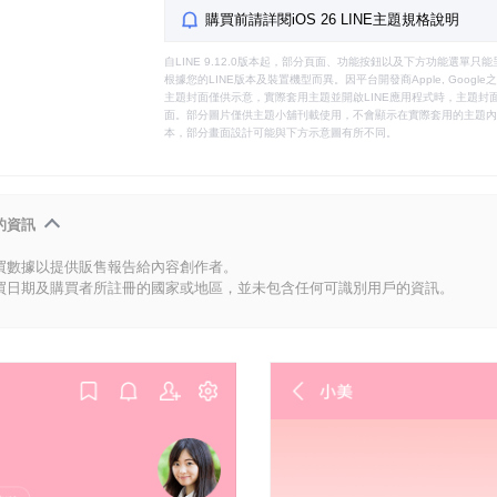
購買前請詳閱iOS 26 LINE主題規格說明
自LINE 9.12.0版本起，部分頁面、功能按鈕以及下方功能選單
根據您的LINE版本及裝置機型而異。因平台開發商Apple, Goog
主題封面僅供示意，實際套用主題並開啟LINE應用程式時，主題封面
面。部分圖片僅供主題小舖刊載使用，不會顯示在實際套用的主題內。
本，部分畫面設計可能與下方示意圖有所不同。
的資訊
買數據以提供販售報告給內容創作者。
買日期及購買者所註冊的國家或地區，並未包含任何可識別用戶的資訊。