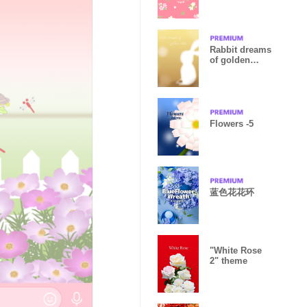
Rabbit dreams
of golden
color.
Flowers -5
蓝色花花环
"White Rose
2" theme