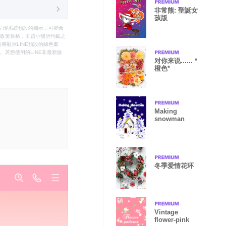
非常熊: 聖誕女
孩版
只能呈現系統預設的圖示，可能會
le之政策規格，主題小舖所刊載之
將顯示LINE預設的綠色畫
若您使用的LINE非最新版
对你来说...... *
橙色*
Making
snowman
冬季爱情花环
Vintage
flower-pink