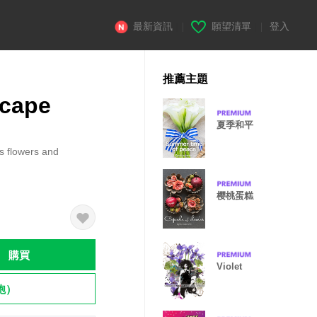
最新資訊
|
願望清單
|
登入
推薦主題
scape
夏季和平
s flowers and
樱桃蛋糕
購買
Violet
飽）