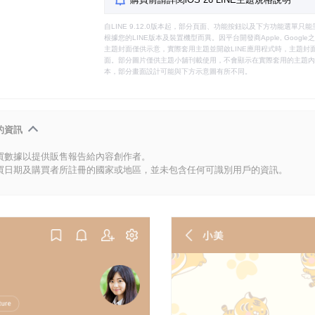
自LINE 9.12.0版本起，部分頁面、功能按鈕以及下方功能選單
根據您的LINE版本及裝置機型而異。因平台開發商Apple, Goog
主題封面僅供示意，實際套用主題並開啟LINE應用程式時，主題封面
面。部分圖片僅供主題小舖刊載使用，不會顯示在實際套用的主題內。
本，部分畫面設計可能與下方示意圖有所不同。
的資訊
買數據以提供販售報告給內容創作者。
買日期及購買者所註冊的國家或地區，並未包含任何可識別用戶的資訊。