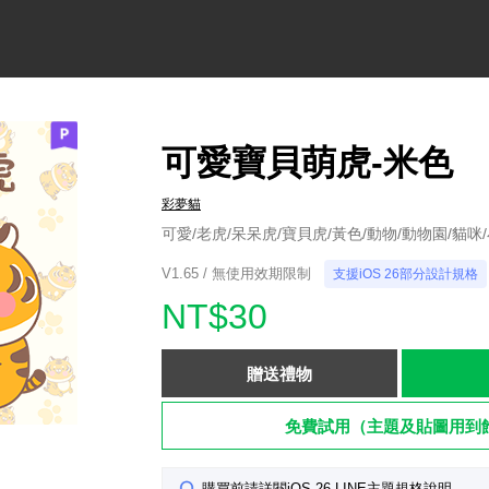
可愛寶貝萌虎-米色
彩夢貓
可愛/老虎/呆呆虎/寶貝虎/黃色/動物/動物園/貓咪
V1.65 / 無使用效期限制
支援iOS 26部分設計規格
NT$30
贈送禮物
免費試用（主題及貼圖用到
購買前請詳閱iOS 26 LINE主題規格說明