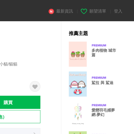
最新資訊
|
願望清單
|
登入
推薦主題
多肉植物 城市
篇
/小貓/貓貓
鯊拉 與 鯊迪
購買
愛戀羽毛捕夢
網-夢幻
飽）