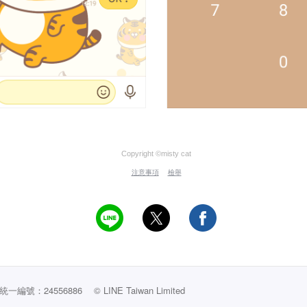
Copyright ©misty cat
注意事項
檢舉
編號：24556886
© LINE Taiwan Limited