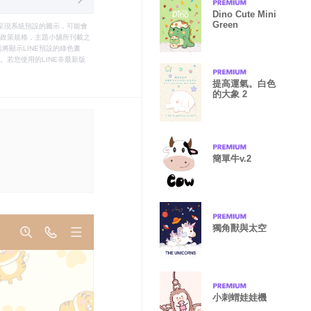
Dino Cute Mini
Green
只能呈現系統預設的圖示，可能會
le之政策規格，主題小舖所刊載之
將顯示LINE預設的綠色畫
若您使用的LINE非最新版
提高運氣。白色
的大象 2
簡單牛v.2
獨角獸與太空
小刺蝟娃娃機