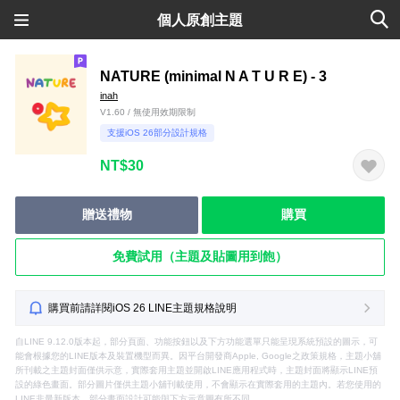
個人原創主題
NATURE (minimal N A T U R E) - 3
inah
V1.60 / 無使用效期限制
支援iOS 26部分設計規格
NT$30
贈送禮物
購買
免費試用（主題及貼圖用到飽）
購買前請詳閱iOS 26 LINE主題規格說明
自LINE 9.12.0版本起，部分頁面、功能按鈕以及下方功能選單只能呈現系統預設的圖示，可
能會根據您的LINE版本及裝置機型而異。因平台開發商Apple, Google之政策規格，主題小舖
所刊載之主題封面僅供示意，實際套用主題並開啟LINE應用程式時，主題封面將顯示LINE預
設的綠色畫面。部分圖片僅供主題小舖刊載使用，不會顯示在實際套用的主題內。若您使用的
LINE非最新版本，部分畫面設計可能與下方示意圖有所不同。