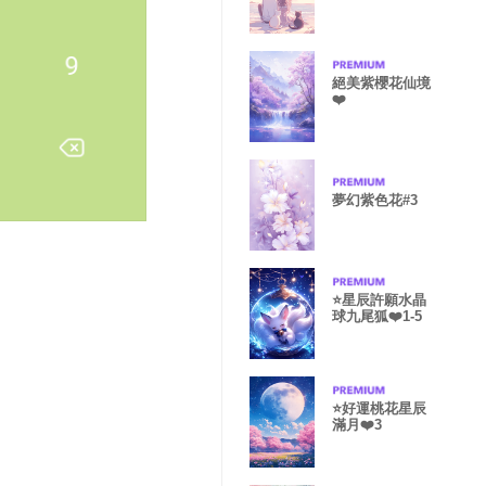
❤️7-5
絕美紫櫻花仙境
❤️
夢幻紫色花#3
⭐️星辰許願水晶
球九尾狐❤️1-5
⭐️好運桃花星辰
滿月❤️3