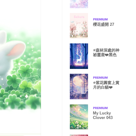
櫻花盛開 27
⭐️森林深處的神
祕靈鹿❤️黑色
⭐紫花圓窗上賞
月的白貓❤️
My Lucky
Clover 043