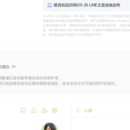
購買前請詳閱iOS 26 LINE主題規格說明
自LINE 9.12.0版本起，部分頁面、功能按鈕以及下方功能選單
根據您的LINE版本及裝置機型而異。因平台開發商Apple, Goog
主題封面僅供示意，實際套用主題並開啟LINE應用程式時，主題封面
面。部分圖片僅供主題小舖刊載使用，不會顯示在實際套用的主題內。
本，部分畫面設計可能與下方示意圖有所不同。
的資訊
買數據以提供販售報告給內容創作者。
買日期及購買者所註冊的國家或地區，並未包含任何可識別用戶的資訊。