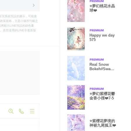
⭐️夢幻桃花水晶
球❤️
只能呈現系統預設的圖示，可能會
le之政策規格，主題小舖所刊載之
將顯示LINE預設的綠色畫
若您使用的LINE非最新版
Happy we day
575
Real Snow
Bokeh#Swan
Feather 7-10
⭐️夢幻紫櫻花鬱
金香小徑❤️7-5
⭐紫櫻花夢境的
神祕九尾狐王❤️