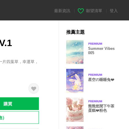
最新資訊
|
願望清單
|
登入
推薦主題
.1
Summer Vibes
005
一片四葉草，幸運草，
星空の睡睡兔❤️
購買
熊熊悠閒下午茶
蛋糕❤️粉色
飽）