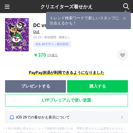
クリエイターズ着せかえ
トレンド検索ワードで新しいスタンプに
出会えるかも！
DC vs 鷹の爪：吉田くん x DCヴィランズ
DLE
V2.25 / 有効期間 - 期限なし
iOS 26デザイン部分対応
￥370
1%還元
PayPay決済が利用できるようになりました
プレゼントする
購入する
LYPプレミアムで使い放題
iOS 26での着せかえ表示について
一部の画像は着せかえショップ掲載用の画像のため、実際の着せかえには適用されません。