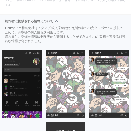
また、ご利用のLINEバージョンが最新でない場合、一部の画面デザインが異なる場合があり
ます。
制作者に提供される情報について
LINEヤフー株式会社はスタンプ/絵文字/着せかえ制作者への売上レポートの提供の
ために、お客様の購入情報を利用します。
購入日付、登録国情報は制作者から確認することができます。(お客様を直接識別可
能な情報は含まれません)