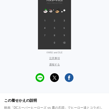
©WBJ and DLE
注意事項
通報する
この着せかえの説明
映画「DCスーパーヒーローズ vs 鷹の爪団」でヒーロー達とコラボし