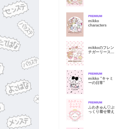
mikko
characters
mikkoのフレン
チガーリースタ
イル
mikko "キャミ
ーの日常"
ふわきゅん♡ぷ
っくり着せ替え