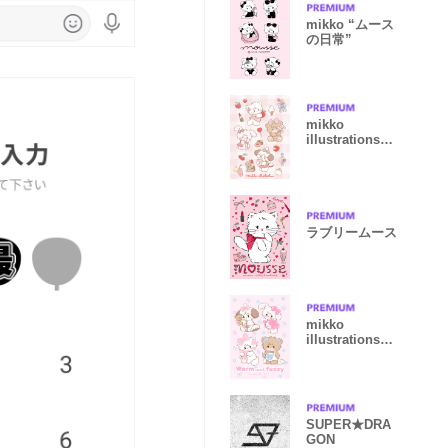
mikko “ムース
の日常”
mikko
illustrations"
いつもそばにい
るよ"
ラブリームース
mikko
illustrations
"Warm and
fuzzy"
SUPER★DRA
GON