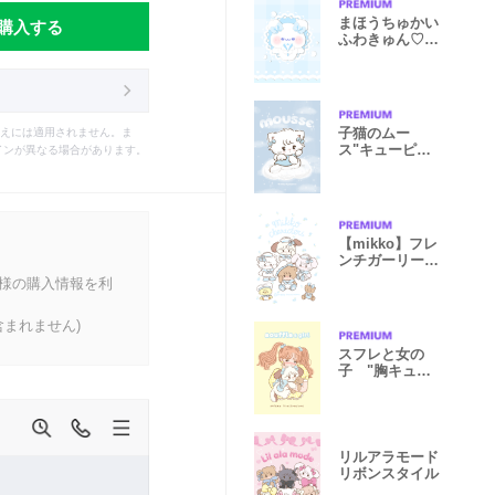
購入する
まほうちゅかい
ふわきゅん♡水
色
子猫のムー
えには適用されません。ま
ス"キューピッ
インが異なる場合があります。
ド"
【mikko】フレ
ンチガーリー
マリンスタイル
客様の購入情報を利
まれません)
スフレと女の
子 "胸キュ
ン！レモン"
リルアラモード
リボンスタイル