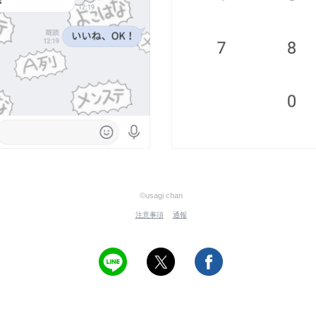
©usagi chan
注意事項
通報