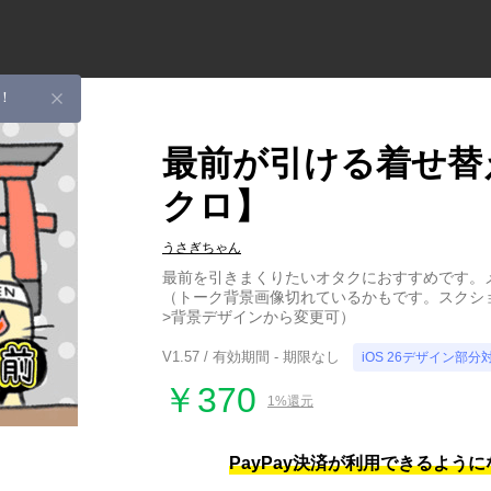
！
最前が引ける着せ替
クロ】
うさぎちゃん
最前を引きまくりたいオタクにおすすめです。
（トーク背景画像切れているかもです。スクシ
>背景デザインから変更可）
V1.57 / 有効期間 - 期限なし
iOS 26デザイン部分
￥370
1%還元
PayPay決済が利用できるよう