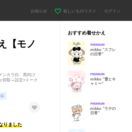
お知らせ
|
欲しいものリスト
|
ログイン
おすすめ着せかえ
え【モノ
mikko "スフレ
の日常”
メンカラ白、黒向け
mikko "雪とキ
ョ切取→設定>トーク
ャミー"
対応
mikko "ラテの
日常"
になりました