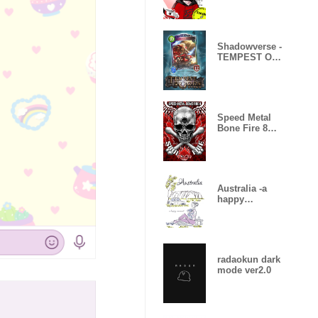
Shadowverse -
TEMPEST OF
THE GODS
Speed Metal
Bone Fire 8
Skull Fire
Australia -a
happy
moment-
radaokun dark
mode ver2.0