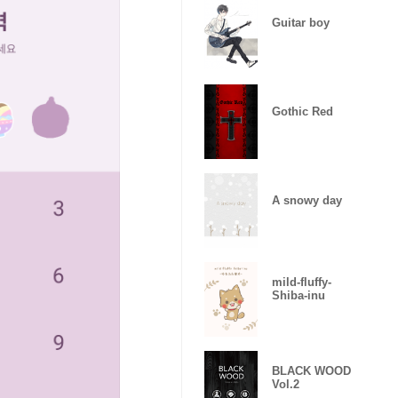
Guitar boy
Gothic Red
A snowy day
mild-fluffy-
Shiba-inu
BLACK WOOD
Vol.2