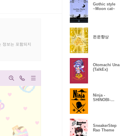
Gothic style
~Moon cat~
돈운향상
는 정보는 포함되지
Otomachi Una
(TalkEx)
Ninja -
SHINOBI-
(Revised)
SneakerStep
Rao Theme