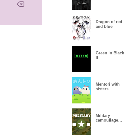
Dragon of red
and blue
Green in Black
II
Mentori with
sisters
Military
camouflage
ARMY