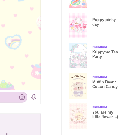
<3
Puppy pinky
day
Krippyme Tea
Party
Muffin Bear :
Cotton Candy
You are my
little flower :-)