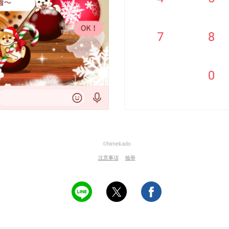
©himekado
注意事項
檢舉