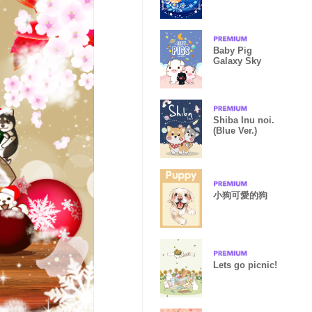
(fc)
Baby Pig
Galaxy Sky
Shiba Inu noi.
(Blue Ver.)
小狗可愛的狗
Lets go picnic!