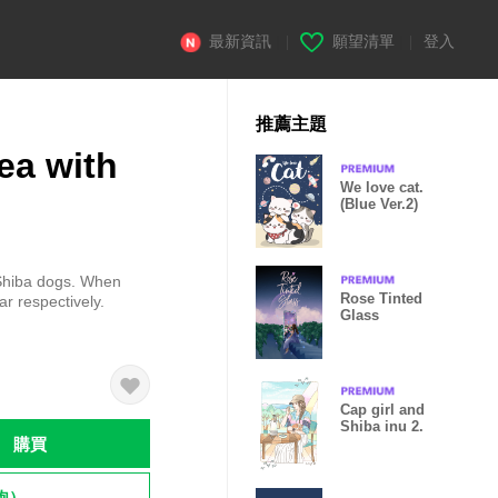
最新資訊
|
願望清單
|
登入
推薦主題
ea with
We love cat.
(Blue Ver.2)
 Shiba dogs. When
Rose Tinted
r respectively.
Glass
Cap girl and
Shiba inu 2.
購買
飽）