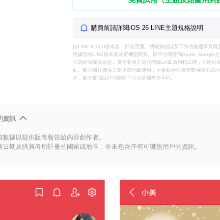
購買前請詳閱iOS 26 LINE主題規格說明
自LINE 9.12.0版本起，部分頁面、功能按鈕以及下方功能選單
根據您的LINE版本及裝置機型而異。因平台開發商Apple, Goog
主題封面僅供示意，實際套用主題並開啟LINE應用程式時，主題封面
面。部分圖片僅供主題小舖刊載使用，不會顯示在實際套用的主題內。
本，部分畫面設計可能與下方示意圖有所不同。
的資訊
買數據以提供販售報告給內容創作者。
買日期及購買者所註冊的國家或地區，並未包含任何可識別用戶的資訊。