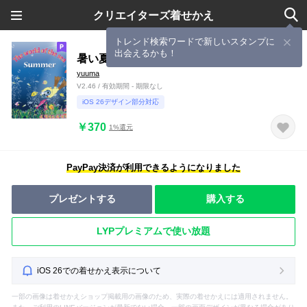
クリエイターズ着せかえ
トレンド検索ワードで新しいスタンプに
出会えるかも！
暑い夏に海の中でリラックスタイム
yuuma
V2.46 / 有効期間 - 期限なし
iOS 26デザイン部分対応
￥370
1%還元
PayPay決済が利用できるようになりました
プレゼントする
購入する
LYPプレミアムで使い放題
iOS 26での着せかえ表示について
一部の画像は着せかえショップ掲載用の画像のため、実際の着せかえには適用されません。