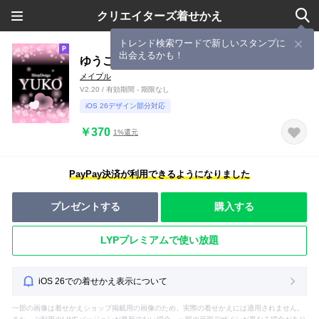
クリエイターズ着せかえ
トレンド検索ワードで新しいスタンプに
出会えるかも！
ゆうこ専用❤️の着せかえ
メイプル
V2.20 / 有効期間 - 期限なし
iOS 26デザイン部分対応
￥370
1%還元
PayPay決済が利用できるようになりました
プレゼントする
購入する
LYPプレミアムで使い放題
iOS 26での着せかえ表示について
一部の画像は着せかえショップ掲載用の画像のため、実際の着せかえには適用されません。