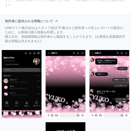
また、ご利用のLINEバージョンが最新でない場合、一部の画面デザインが異なる場合があり
ます。
制作者に提供される情報について
LINEヤフー株式会社はスタンプ/絵文字/着せかえ制作者への売上レポートの提供の
ために、お客様の購入情報を利用します。
購入日付、登録国情報は制作者から確認することができます。(お客様を直接識別可
能な情報は含まれません)