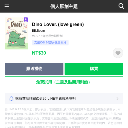
個人原創主題
Dino Lover. (love green)
BB:Boom
V1.97 / 無使用效期限制
支援iOS 26部分設計規格
NT$30
贈送禮物
購買
免費試用（主題及貼圖用到飽）
購買前請詳閱iOS 26 LINE主題規格說明
自LINE 9.12.0版本起，部分頁面、功能按鈕以及下方功能選單只能呈現系統預設的圖示，可
能會根據您的LINE版本及裝置機型而異。因平台開發商Apple, Google之政策規格，主題小舖
所刊載之主題封面僅供示意，實際套用主題並開啟LINE應用程式時，主題封面將顯示LINE預
設的綠色畫面。部分圖片僅供主題小舖刊載使用，不會顯示在實際套用的主題內。若您使用的
LINE非最新版本，部分畫面設計可能與下方示意圖有所不同。