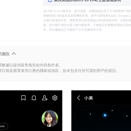
自LINE 9.12.0版本起，部分頁面、功能按鈕以及下方功能選單
根據您的LINE版本及裝置機型而異。因平台開發商Apple, Goog
主題封面僅供示意，實際套用主題並開啟LINE應用程式時，主題封面
面。部分圖片僅供主題小舖刊載使用，不會顯示在實際套用的主題內。
本，部分畫面設計可能與下方示意圖有所不同。
的資訊
買數據以提供販售報告給內容創作者。
買日期及購買者所註冊的國家或地區，並未包含任何可識別用戶的資訊。