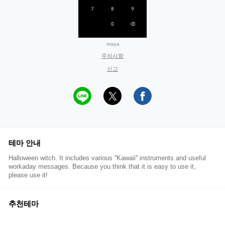
misya
주의사항
신고
테마 안내
Halloween witch. It includes various ''Kawaii'' instruments and useful
workaday messages. Because you think that it is easy to use it,
please use it!
추천테마