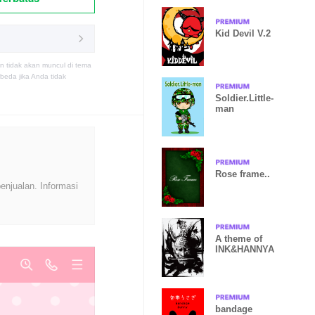
Kid Devil V.2
n tidak akan muncul di tema
eda jika Anda tidak
Soldier.Little-
man
Rose frame..
enjualan. Informasi
A theme of
INK&HANNYA
bandage