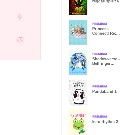
reggae spirit 6
Princess
Connect! Re:
Dive
Shadowverse -
Bellringer
Angel
PandaLand 1
kero-rhythm 2