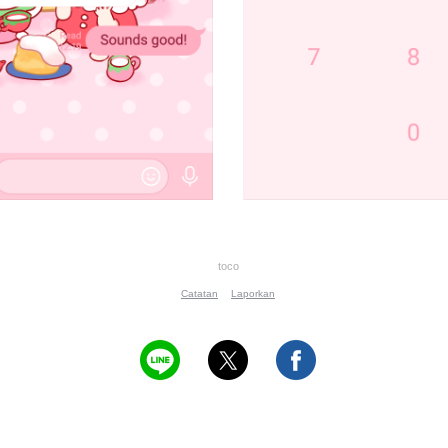
toco
Catatan
Laporkan