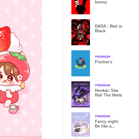
bunny
DADA : Red in
Black
Fischer's
Honkai: Star
Rail The Herta
Fancy night:
Be like a
hippo