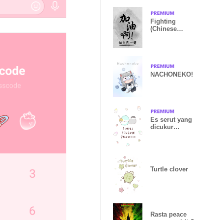
Fighting
(Chinese
word)
NACHONEKO!
Es serut yang
dicukur
sederhana
Turtle clover
Rasta peace