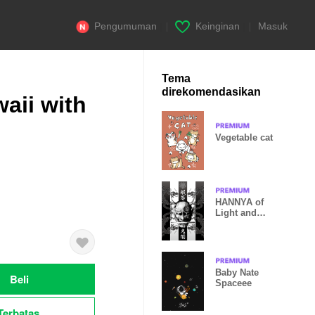
Pengumuman
|
Keinginan
|
Masuk
Tema
direkomendasikan
aii with
Vegetable cat
HANNYA of
Light and
Darkness
Baby Nate
Beli
Spaceee
Terbatas