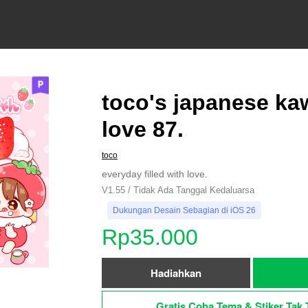
toco's japanese kaw
love 87.
toco
everyday filled with love.
V1.55 / Tidak Ada Tanggal Kedaluarsa
Dukungan Desain Sebagian di iOS 26
Rp35.000
Hadiahkan
Gratis Coba Tema & Stiker Tak 