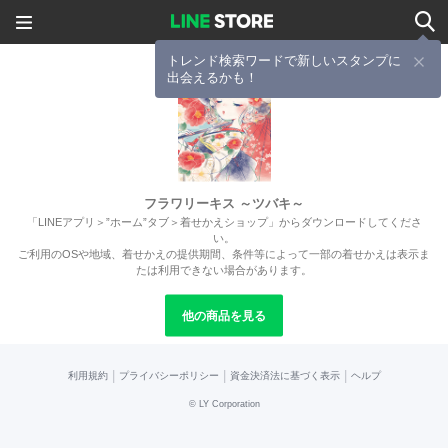
トレンド検索ワードで新しいスタンプに
出会えるかも！
フラワリーキス ～ツバキ～
「LINEアプリ＞”ホーム”タブ＞着せかえショップ」からダウンロードしてくださ
い。
ご利用のOSや地域、着せかえの提供期間、条件等によって一部の着せかえは表示ま
たは利用できない場合があります。
他の商品を見る
|
|
|
利用規約
プライバシーポリシー
資金決済法に基づく表示
ヘルプ
©
LY Corporation