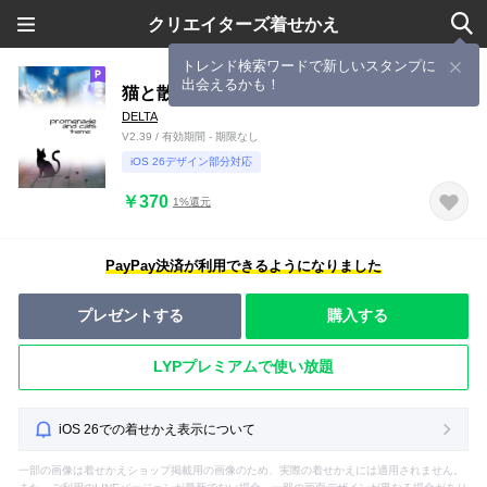
クリエイターズ着せかえ
トレンド検索ワードで新しいスタンプに
出会えるかも！
猫と散歩道
DELTA
V2.39 / 有効期間 - 期限なし
iOS 26デザイン部分対応
￥370
1%還元
PayPay決済が利用できるようになりました
プレゼントする
購入する
LYPプレミアムで使い放題
iOS 26での着せかえ表示について
一部の画像は着せかえショップ掲載用の画像のため、実際の着せかえには適用されません。