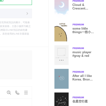
Cloud &
Crescent
Moon - RQ
Serenity 04
只能呈現系統預設的圖示，可能會
le之政策規格，主題小舖所刊載之
some little
將顯示LINE預設的綠色畫
things一些小東
若您使用的LINE非最新版
西
music player
#gray & red
After all I like
Korea. Bruvet
simple.
在星空行星