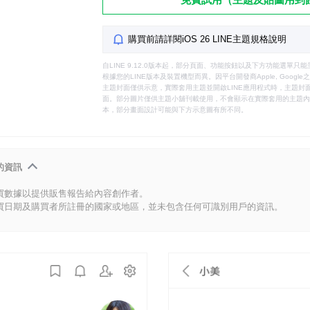
購買前請詳閱iOS 26 LINE主題規格說明
自LINE 9.12.0版本起，部分頁面、功能按鈕以及下方功能選單
根據您的LINE版本及裝置機型而異。因平台開發商Apple, Goog
主題封面僅供示意，實際套用主題並開啟LINE應用程式時，主題封面
面。部分圖片僅供主題小舖刊載使用，不會顯示在實際套用的主題內。
本，部分畫面設計可能與下方示意圖有所不同。
的資訊
買數據以提供販售報告給內容創作者。
買日期及購買者所註冊的國家或地區，並未包含任何可識別用戶的資訊。