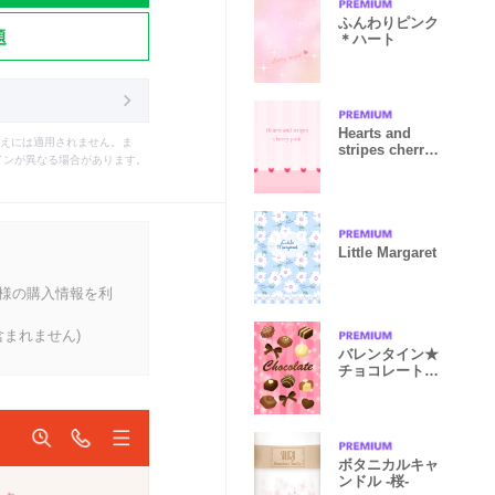
ふんわりピンク
題
＊ハート
Hearts and
えには適用されません。ま
stripes cherry
インが異なる場合があります。
pink
Little Margaret
客様の購入情報を利
まれません)
バレンタイン★
チョコレート
ピンク
ボタニカルキャ
ンドル -桜-