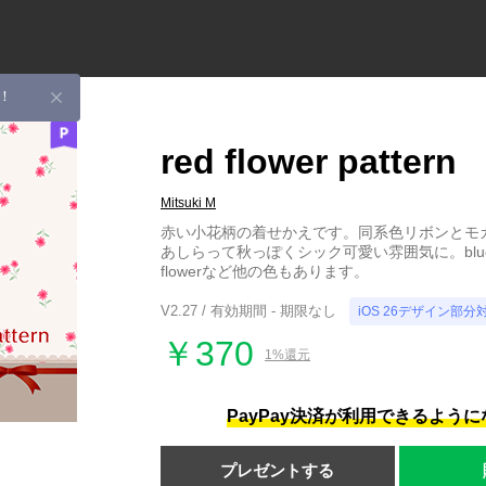
！
red flower pattern
Mitsuki M
赤い小花柄の着せかえです。同系色リボンとモ
あしらって秋っぽくシック可愛い雰囲気に。blue flo
flowerなど他の色もあります。
V2.27 / 有効期間 - 期限なし
iOS 26デザイン部分
￥370
1%還元
PayPay決済が利用できるよう
プレゼントする