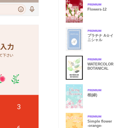
Flowers-12
プラチナ A☆イ
ニシャル
WATERCOLOR
BOTANICAL
桜(緑)
Simple flower
-orange-