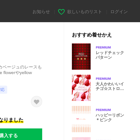
お知らせ
|
欲しいものリスト
|
ログイン
おすすめ着せかえ
レッドチェック
パターン
カベージュのレースも
werやyellow
大人かわいいイ
チゴ☆ストロベ
対応
リー
ハッピーリボン
になりました
＊ピンク
購入する