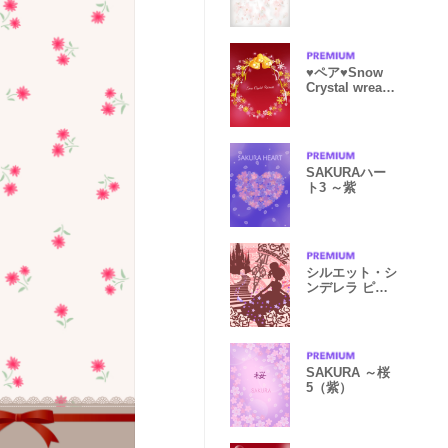
♥ペア♥Snow
Crystal wreath
RED & GOLD
SAKURAハー
ト3 ～紫
シルエット・シ
ンデレラ ピン
ク
SAKURA ～桜
5（紫）