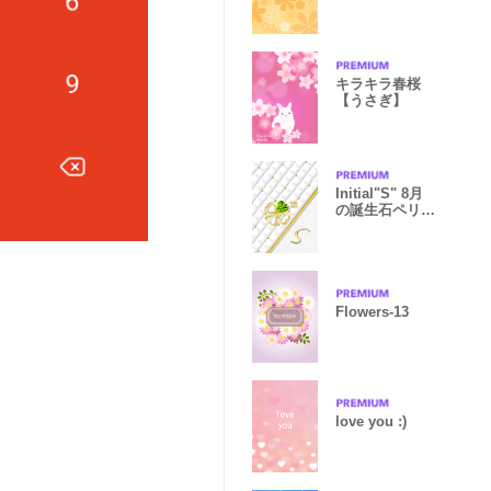
キラキラ春桜
【うさぎ】
Initial"S" 8月
の誕生石ペリド
ットと共に
Flowers-13
love you :)