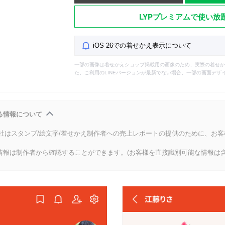
LYPプレミアムで使い放
iOS 26での着せかえ表示について
一部の画像は着せかえショップ掲載用の画像のため、実際の着せか
た、ご利用のLINEバージョンが最新でない場合、一部の画面デザ
る情報について
会社はスタンプ/絵文字/着せかえ制作者への売上レポートの提供のために、お
情報は制作者から確認することができます。(お客様を直接識別可能な情報は含