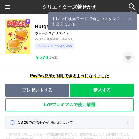
クリエイターズ着せかえ
トレンド検索ワードで新しいスタンプに
出会えるかも！
Burger!
ウォームスクリエイト
V2.45 / 有効期間 - 期限なし
iOS 26デザイン部分対応
￥370
1%還元
PayPay決済が利用できるようになりました
プレゼントする
購入する
LYPプレミアムで使い放題
iOS 26での着せかえ表示について
一部の画像は着せかえショップ掲載用の画像のため、実際の着せかえには適用されません。