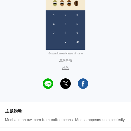
©tsumikiroku-Natsumi Itano
注意事項
檢舉
主題說明
Mocha is an owl born from coffee beans. Mocha appears unexpectedly.