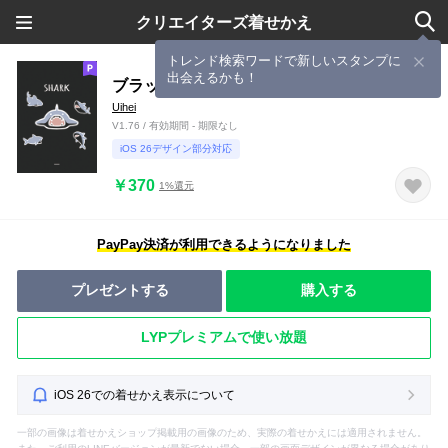
クリエイターズ着せかえ
トレンド検索ワードで新しいスタンプに
出会えるかも！
ブラック : サメの着せ替え
Uihei
V1.76 / 有効期間 - 期限なし
iOS 26デザイン部分対応
￥370
1%還元
PayPay決済が利用できるようになりました
プレゼントする
購入する
LYPプレミアムで使い放題
iOS 26での着せかえ表示について
一部の画像は着せかえショップ掲載用の画像のため、実際の着せかえには適用されません。