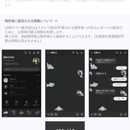
また、ご利用のLINEバージョンが最新でない場合、一部の画面デザインが異なる場合があり
ます。
制作者に提供される情報について
LINEヤフー株式会社はスタンプ/絵文字/着せかえ制作者への売上レポートの提供の
ために、お客様の購入情報を利用します。
購入日付、登録国情報は制作者から確認することができます。(お客様を直接識別可
能な情報は含まれません)