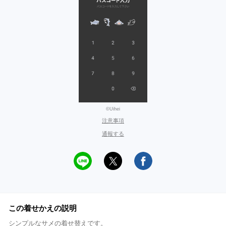
©Uihei
注意事項
通報する
この着せかえの説明
シンプルなサメの着せ替えです。