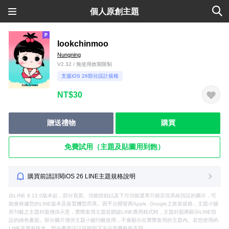
個人原創主題
lookchinmoo
Nungning
V2.32 / 無使用效期限制
支援iOS 26部分設計規格
NT$30
贈送禮物
購買
免費試用（主題及貼圖用到飽）
購買前請詳閱iOS 26 LINE主題規格說明
自LINE 9.12.0版本起，部分頁面、功能按鈕以及下方功能選單只能呈現系統預設的圖示，可
能會根據您的LINE版本及裝置機型而異。因平台開發商Apple, Google之政策規格，主題小舖
所刊載之主題封面僅供示意，實際套用主題並開啟LINE應用程式時，主題封面將顯示LINE預
設的綠色畫面。部分圖片僅供主題小舖刊載使用，不會顯示在實際套用的主題內。若您使用的
LINE非最新版本，部分畫面設計可能與下方示意圖有所不同。