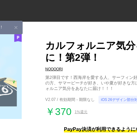
！
カルフォルニア気分
に！第2弾！
NOOOORI
第2弾目です！西海岸を愛する人、サーフィン
の方、サマービーチが好き、いや夏が好きな方
ォルニア気分をあなたに届け！！！
V2.07 / 有効期間 - 期限なし
iOS 26デザイン部分
￥370
1%還元
PayPay決済が利用できるよう