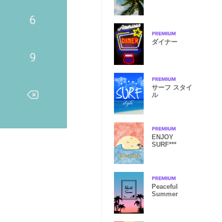
の木
ダイナー
サーフ スタイ
ル
ENJOY
SURF***
Peaceful
Summer