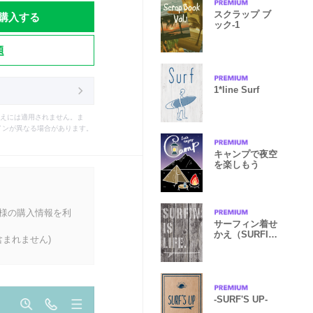
購入する
スクラップ ブ
ック-1
題
1*line Surf
えには適用されません。ま
インが異なる場合があります。
キャンプで夜空
を楽しもう
客様の購入情報を利
サーフィン着せ
かえ（SURFIN
まれません)
IS LIFE.）
-SURF'S UP-