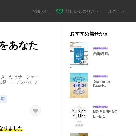
お知らせ
|
欲しいものリスト
|
ログイン
おすすめ着せかえ
をあなた
西海岸風
好きまたはサーファー
-Summer
は是非！ このカリフ
Beach-
対応
NO SURF NO
LIFE 1
になりました