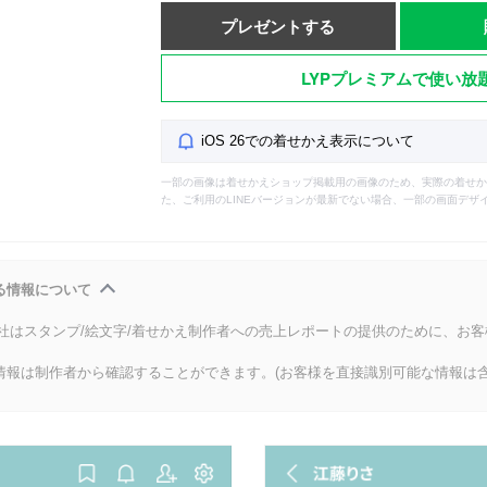
プレゼントする
LYPプレミアムで使い放
iOS 26での着せかえ表示について
一部の画像は着せかえショップ掲載用の画像のため、実際の着せか
た、ご利用のLINEバージョンが最新でない場合、一部の画面デザ
る情報について
会社はスタンプ/絵文字/着せかえ制作者への売上レポートの提供のために、お
情報は制作者から確認することができます。(お客様を直接識別可能な情報は含