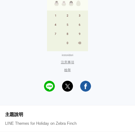
irotoridori
注意事項
檢舉
主題說明
LINE Themes for Holiday on Zebra Finch