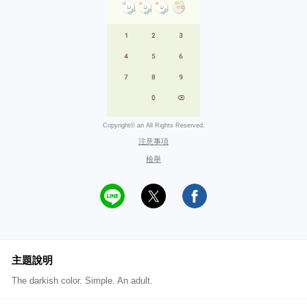
Copyright© an All Rights Reserved.
注意事項
檢舉
主題說明
The darkish color. Simple. An adult.