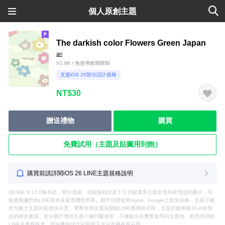
個人原創主題
The darkish color Flowers Green Japan
an
V1.86 / 無使用效期限制
支援iOS 26部分設計規格
NT$30
贈送禮物
購買
免費試用（主題及貼圖用到飽）
購買前請詳閱iOS 26 LINE主題規格說明
自LINE 9.12.0版本起，部分頁面、功能按鈕以及下方功能選單只能呈現系統預設的圖示，可
能會根據您的LINE版本及裝置機型而異。因平台開發商Apple, Google之政策規格，主題小舖
所刊載之主題封面僅供示意，實際套用主題並開啟LINE應用程式時，主題封面將顯示LINE預
設的綠色畫面。部分圖片僅供主題小舖刊載使用，不會顯示在實際套用的主題內。若您使用的
LINE非最新版本，部分畫面設計可能與下方示意圖有所不同。