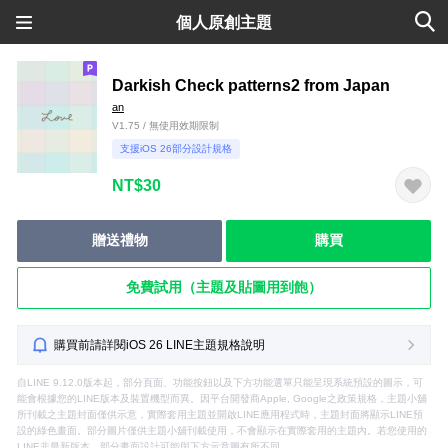
個人原創主題
Darkish Check patterns2 from Japan
an
V1.75 / 無使用效期限制
支援iOS 26部分設計規格
NT$30
贈送禮物
購買
免費試用（主題及貼圖用到飽）
購買前請詳閱iOS 26 LINE主題規格說明
自LINE 9.12.0版本起，部分頁面、功能按鈕以及下方功能選單只能呈現系統預設的圖示，可
能會根據您的LINE版本及裝置機型而異。因平台開發商Apple, Google之政策規格，主題小舖
所刊載之主題封面僅供示意，實際套用主題並開啟LINE應用程式時，主題封面將顯示LINE預
設的綠色畫面。部分圖片僅供主題小舖刊載使用，不會顯示在實際套用的主題內。若您使用的
LINE非最新版本，部分畫面設計可能與下方示意圖有所不同。