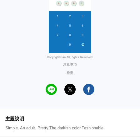
Copyright© an All Rights Reserved.
注意事項
檢舉
主題說明
Simple. An adult. Pretty.The darkish color.Fashionable.