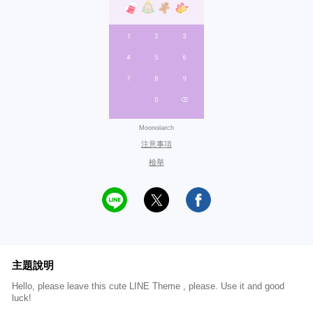
Moonoiiarch
注意事項
檢舉
主題說明
Hello, please leave this cute LINE Theme , please. Use it and good
luck!