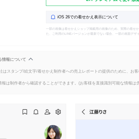
iOS 26での着せかえ表示について
一部の画像は着せかえショップ掲載用の画像のため、実際の着せか
た、ご利用のLINEバージョンが最新でない場合、一部の画面デザ
る情報について
会社はスタンプ/絵文字/着せかえ制作者への売上レポートの提供のために、お
情報は制作者から確認することができます。(お客様を直接識別可能な情報は含