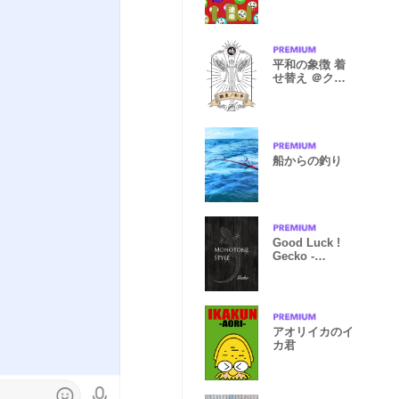
平和の象徴 着
せ替え ＠クラ
シック
船からの釣り
Good Luck !
Gecko -
Monotone -
アオリイカのイ
カ君