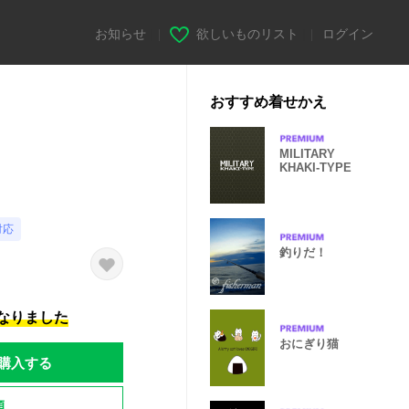
お知らせ
|
欲しいものリスト
|
ログイン
おすすめ着せかえ
MILITARY
KHAKI-TYPE
対応
釣りだ！
になりました
おにぎり猫
購入する
題