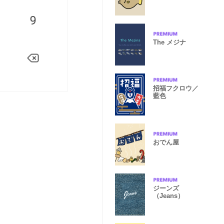
The メジナ
招福フクロウ／
藍色
おでん屋
ジーンズ
（Jeans）