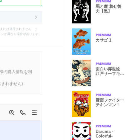
馬と鹿 着せ替
え【黒】
えには適用されません。ま
インが異なる場合があります。
カサゴ 1
面白い浮世絵
客様の購入情報を利
江戸サーフキャ
ット1
まれません)
覆面ファイター
チキンマン！
Daruma -
Colorful-